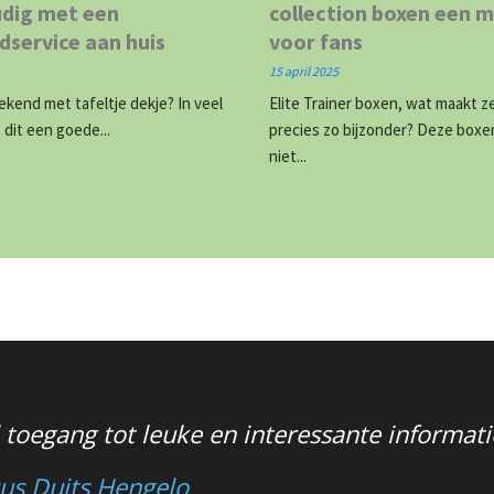
dig met een
collection boxen een m
dservice aan huis
voor fans
15 april 2025
 bekend met tafeltje dekje? In veel
Elite Trainer boxen, wat maakt z
s dit een goede...
precies zo bijzonder? Deze boxen
niet...
 toegang tot leuke en interessante informati
us Duits Hengelo