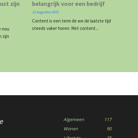
ust zijn
belangrijk voor een bedrijf
12 augustus 2021
Content is een term de we de laatste tijd
steeds vaker horen. Met content...
e nou
 zijn
e
Algemeen
117
Wonen
90
Lifestyle
35