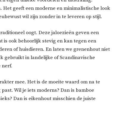
z’n eigen unieke voordelen en uitstraling.
. Het geeft een moderne en minimalistische look
ubewust wil zijn zonder in te leveren op stijl.
raditioneel oogt. Deze jaloezieën geven een
t is ook behoorlijk stevig en kan tegen een
deren of huisdieren. En laten we grenenhout niet
ak gebruikt in landelijke of Scandinavische
 nerf.
rakter mee. Het is de moeite waard om na te
g past. Wil je iets moderns? Dan is bamboe
ssieks? Dan is eikenhout misschien de juiste