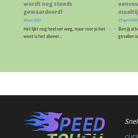
wordt nog steeds
eenvou
gewaardeerd!
maaltij
20 juli 2022
25 april 2022
Het lijkt nog heel ver weg, maar voor je het
Ben jij al
weet is het alweer...
gevallen i
Snel
curs