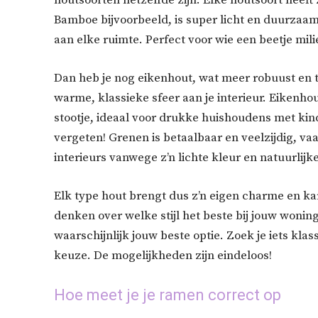
houtsoorten hetzelfde zijn. Elke houtsoort heeft 
Bamboe bijvoorbeeld, is super licht en duurzaam
aan elke ruimte. Perfect voor wie een beetje milie
Dan heb je nog eikenhout, wat meer robuust en t
warme, klassieke sfeer aan je interieur. Eikenhou
stootje, ideaal voor drukke huishoudens met kin
vergeten! Grenen is betaalbaar en veelzijdig, va
interieurs vanwege z’n lichte kleur en natuurlijke
Elk type hout brengt dus z’n eigen charme en ka
denken over welke stijl het beste bij jouw wonin
waarschijnlijk jouw beste optie. Zoek je iets kla
keuze. De mogelijkheden zijn eindeloos!
Hoe meet je je ramen correct op