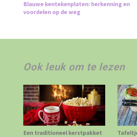
Blauwe kentekenplaten: herkenning en
voordelen op de weg
Ook leuk om te lezen
Een traditioneel kerstpakket
Tafeltj