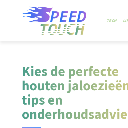
TECH
LI
Kies de perfecte
houten jaloezieë
tips en
onderhoudsadvie