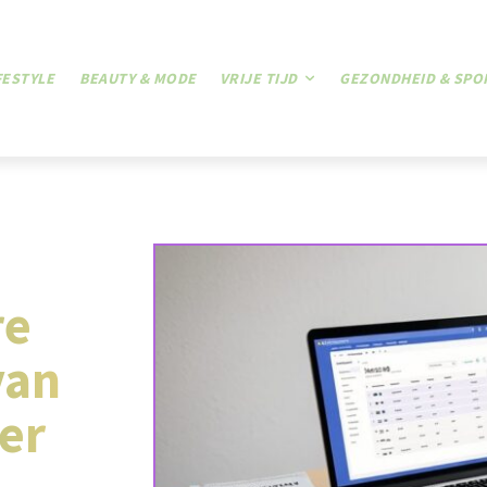
FESTYLE
BEAUTY & MODE
VRIJE TIJD
GEZONDHEID & SPO
re
van
er