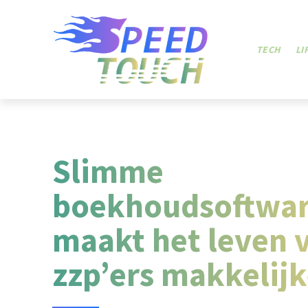
TECH
LI
Slimme
boekhoudsoftwa
maakt het leven 
zzp’ers makkelijk