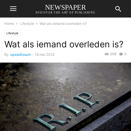
NEWSPAPER
DISCOVER THE ART OF PUBLISHING
Home
Lifestyle
Wat als iemand overleden is?
Lifestyle
Wat als iemand overleden is?
998
0
By
speedtouch
-
19 mei 2022