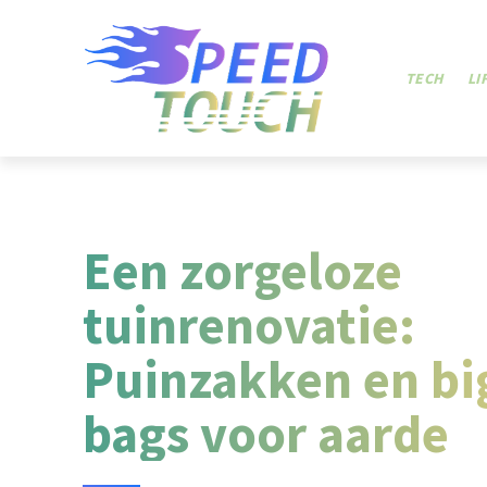
TECH
LI
Een zorgeloze
tuinrenovatie:
Puinzakken en bi
bags voor aarde