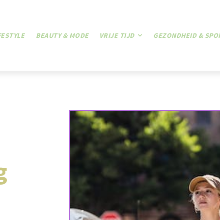
FESTYLE
BEAUTY & MODE
VRIJE TIJD
GEZONDHEID & SPO
g