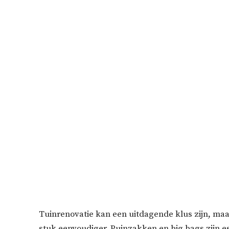
Tuinrenovatie kan een uitdagende klus zijn, ma
stuk eenvoudiger. Puinzakken en big bags zijn e