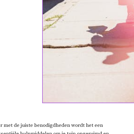
ar met de juiste benodigdheden wordt het een
ssentiële hulpmiddelen om je tuin opgeruimd en