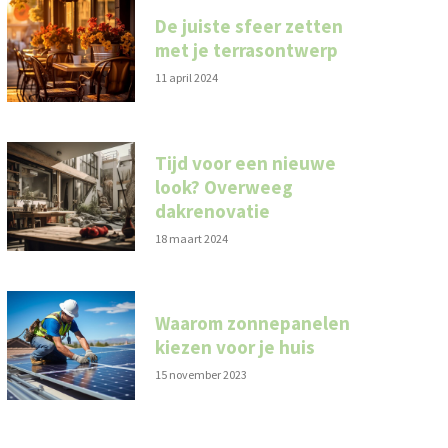
De juiste sfeer zetten
met je terrasontwerp
11 april 2024
Tijd voor een nieuwe
look? Overweeg
dakrenovatie
18 maart 2024
Waarom zonnepanelen
kiezen voor je huis
15 november 2023