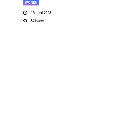
WONEN
15 april 2023
543
views