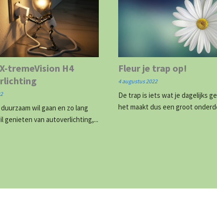
 X-tremeVision H4
Fleur je trap op!
rlichting
4 augustus 2022
22
De trap is iets wat je dagelijks g
het maakt dus een groot onderde
r duurzaam wil gaan en zo lang
il genieten van autoverlichting,...