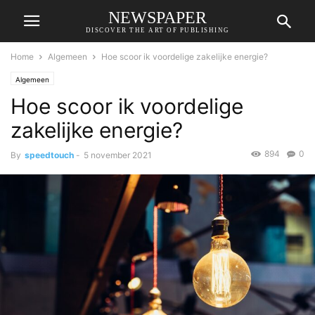
NEWSPAPER
DISCOVER THE ART OF PUBLISHING
Home
Algemeen
Hoe scoor ik voordelige zakelijke energie?
Algemeen
Hoe scoor ik voordelige
zakelijke energie?
894
0
By
speedtouch
-
5 november 2021