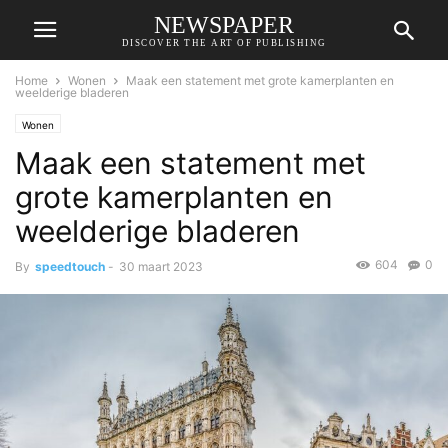
NEWSPAPER
DISCOVER THE ART OF PUBLISHING
Home
Wonen
Maak een statement met grote kamerplanten en
weelderige bladeren
Wonen
Maak een statement met
grote kamerplanten en
weelderige bladeren
604
0
By
speedtouch
-
30 maart 2023