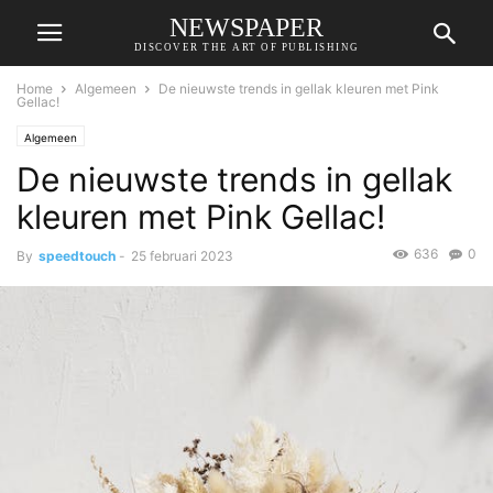
NEWSPAPER
DISCOVER THE ART OF PUBLISHING
Home
Algemeen
De nieuwste trends in gellak kleuren met Pink
Gellac!
Algemeen
De nieuwste trends in gellak
kleuren met Pink Gellac!
636
0
By
speedtouch
-
25 februari 2023