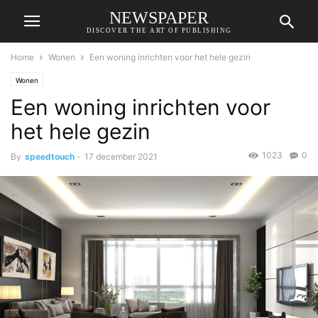
NEWSPAPER
DISCOVER THE ART OF PUBLISHING
Home
Wonen
Een woning inrichten voor het hele gezin
Wonen
Een woning inrichten voor
het hele gezin
1023
0
By
speedtouch
-
17 december 2021