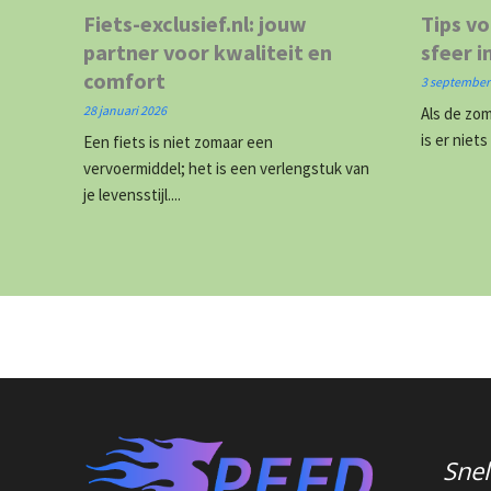
Fiets-exclusief.nl: jouw
Tips vo
partner voor kwaliteit en
sfeer i
comfort
3 september
28 januari 2026
Als de zo
is er niets
Een fiets is niet zomaar een
vervoermiddel; het is een verlengstuk van
je levensstijl....
Snel