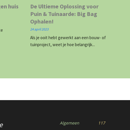
gen huis
De Ultieme Oplossing voor
Puin & Tuinaarde: Big Bag
Ophalen!
24 april 2023
te
Als je ooit hebt gewerkt aan een bouw- of
tuinproject, weet je hoe belangrijk...
e
Algemeen
117