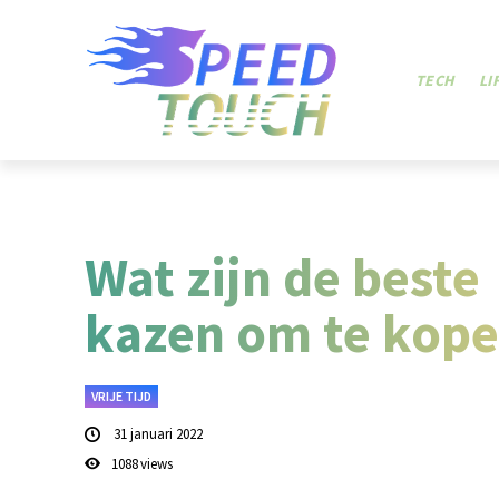
TECH
LI
Wat zijn de beste
kazen om te kop
VRIJE TIJD
31 januari 2022
1088
views