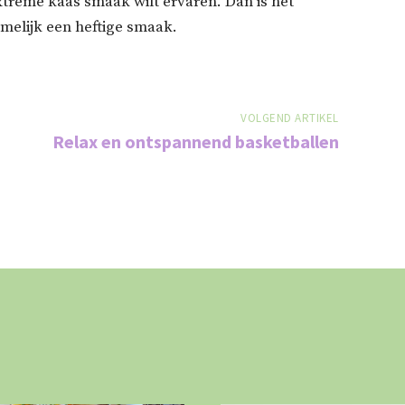
extreme kaas smaak wilt ervaren. Dan is het
amelijk een heftige smaak.
VOLGEND ARTIKEL
Relax en ontspannend basketballen