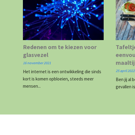
Redenen om te kiezen voor
Tafeltj
glasvezel
eenvou
maaltij
16 november 2021
25 april 2022
Het internet is een ontwikkeling die sinds
kort is komen opbloeien, steeds meer
Ben jij al
mensen...
gevallen i