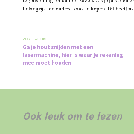
tegenstelling tot oudere kazen. Als je juist een 
belangrijk om oudere kaas te kopen. Dit heeft n
VORIG ARTIKEL
Ga je hout snijden met een
lasermachine, hier is waar je rekening
mee moet houden
Ook leuk om te lezen