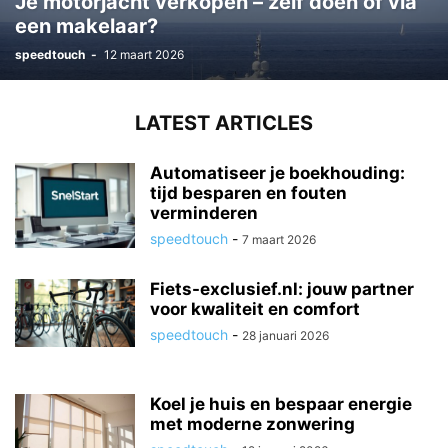
Je motorjacht verkopen – zelf doen of via
een makelaar?
speedtouch
-
12 maart 2026
LATEST ARTICLES
Automatiseer je boekhouding:
tijd besparen en fouten
verminderen
speedtouch
-
7 maart 2026
Fiets-exclusief.nl: jouw partner
voor kwaliteit en comfort
speedtouch
-
28 januari 2026
Koel je huis en bespaar energie
met moderne zonwering