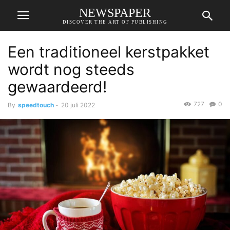
NEWSPAPER
DISCOVER THE ART OF PUBLISHING
Een traditioneel kerstpakket
wordt nog steeds
gewaardeerd!
727
0
By
speedtouch
-
20 juli 2022